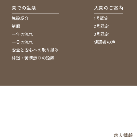
園での生活
入園のご案内
施設紹介
1号認定
制服
2号認定
一年の流れ
3号認定
一日の流れ
保護者の声
安全と安心への取り組み
相談・苦情窓口の設置
求人情報